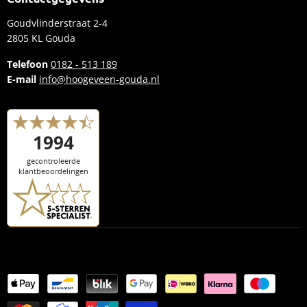
Inruilvoorstel aanvragen
Fietsen
Goudvlinderstraat 2-4
Plan een proefrit
Accessoires
2805 KL Gouda
E-bike merken
Kleding
Telefoon
0182 - 513 189
Kennisbank
E-mail
info@hoogeveen-gouda.nl