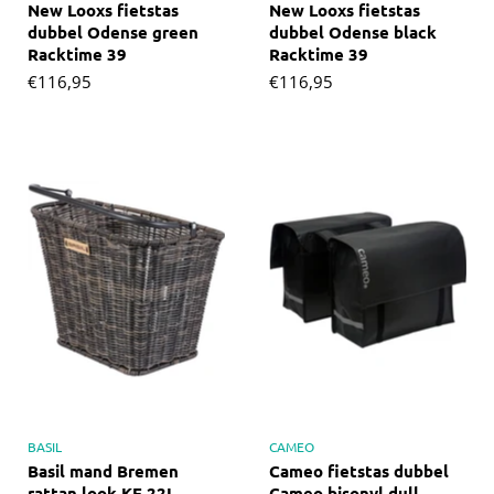
New Looxs fietstas
New Looxs fietstas
dubbel Odense green
dubbel Odense black
Racktime 39
Racktime 39
€116,95
€116,95
BASIL
CAMEO
Basil mand Bremen
Cameo fietstas dubbel
rattan look KF 22L
Cameo bisonyl dull