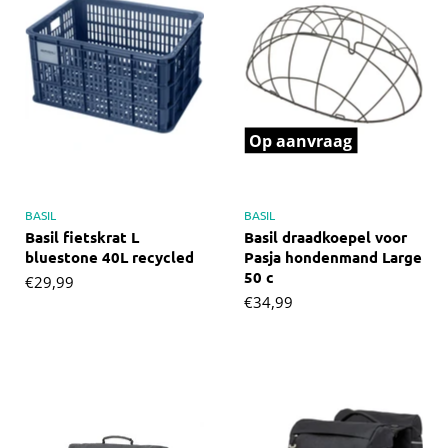
Op aanvraag
BASIL
BASIL
Basil fietskrat L
Basil draadkoepel voor
bluestone 40L recycled
Pasja hondenmand Large
50 c
€29,99
€34,99