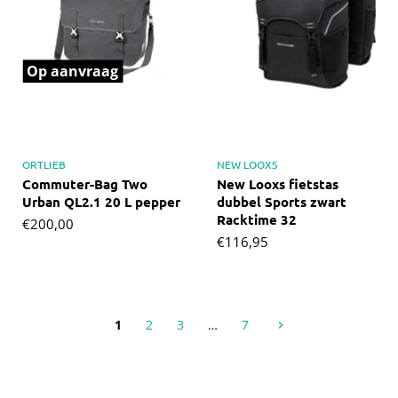
Op aanvraag
ORTLIEB
NEW LOOXS
Commuter-Bag Two
New Looxs fietstas
Urban QL2.1 20 L pepper
dubbel Sports zwart
Racktime 32
€200,00
€116,95
1
2
3
…
7