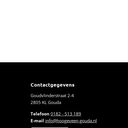
Contactgegevens
Goudvlinderstraat 2-4
2805 KL Gouda
Telefoon
0182 - 513 189
E-mail
info@hoogeveen-gouda.nl