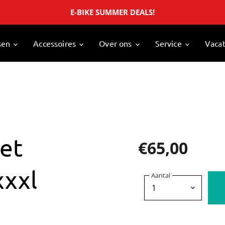
E-BIKE SUMMER DEALS!
sen
Accessoires
Over ons
Service
Vaca
ket
€65,00
xxxl
Aantal