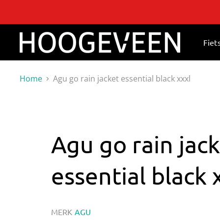
Fiet
Home
Agu go rain jacket essential black xxxl
Agu go rain jac
essential black 
MERK
AGU