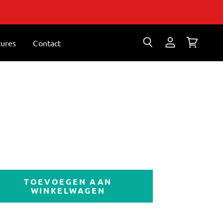
tures
Contact
Zoeken
Account
Winkelwa
bekijken
bekijken
TOEVOEGEN AAN
WINKELWAGEN