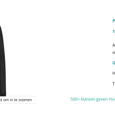
P
1
A
o
G
H
T
500+ klanten geven Ho
rol om in te zoomen