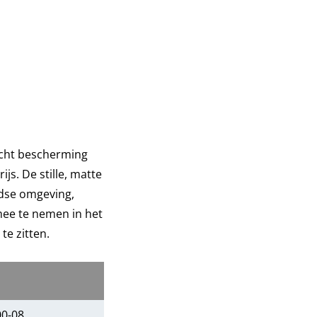
icht bescherming
js. De stille, matte
tadse omgeving,
mee te nemen in het
te zitten.
00-08