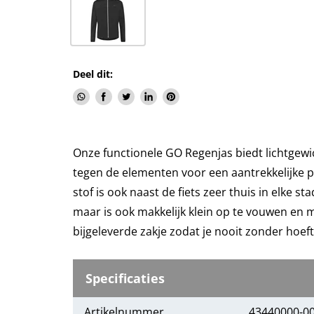
Deel dit:
Deel
Delen
Tweet
Deel
Pin
via
via
op
op
op
WhatsApp
Facebook
Twitter
LinkedIn
Pinterest
Onze functionele GO Regenjas biedt lichtgew
tegen de elementen voor een aantrekkelijke pri
stof is ook naast de fiets zeer thuis in elke s
maar is ook makkelijk klein op te vouwen en 
bijgeleverde zakje zodat je nooit zonder hoeft 
Specificaties
Artikelnummer
43440000-0