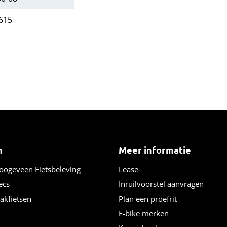
615
n
Meer informatie
Hoogeveen Fietsbeleving
Lease
ecs
Inruilvoorstel aanvragen
bakfietsen
Plan een proefrit
E-bike merken