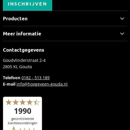
INSCHRIJVEN
Producten
E-bikes bij Hoogeveen Fietsbeleving
Meer informatie
Speed pedelecs
Lease
Elektrische bakfietsen
Contactgegevens
Inruilvoorstel aanvragen
Fietsen
Goudvlinderstraat 2-4
Plan een proefrit
Accessoires
2805 KL Gouda
E-bike merken
Kleding
Telefoon
0182 - 513 189
Kennisbank
E-mail
info@hoogeveen-gouda.nl