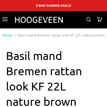
E-BIKE SUMMER DEALS!
Menu
Zoeken
Winke
bekijk
Home
Basil mand Bremen rattan look KF 22L nature brown
Basil mand
Bremen rattan
look KF 22L
nature brown