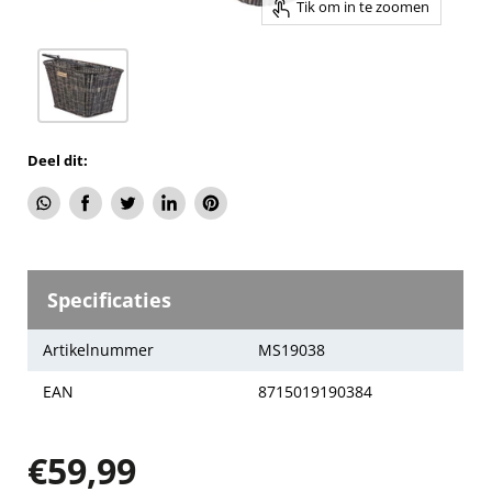
Tik om in te zoomen
Deel dit:
Deel
Delen
Tweet
Deel
Pin
via
via
op
op
op
WhatsApp
Facebook
Twitter
LinkedIn
Pinterest
Specificaties
Artikelnummer
MS19038
EAN
8715019190384
€59,99