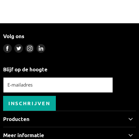
Volg ons
Vind
Vind
Vind
Vind
ons
ons
ons
ons
op
op
op
op
Blijf op de hoogte
Facebook
Twitter
Instagram
LinkedIn
E-mailadres
INSCHRIJVEN
Producten
E-bikes bij Hoogeveen Fietsbeleving
Meer informatie