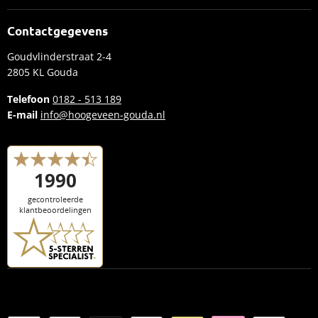
Speed pedelecs
Lease
Elektrische bakfietsen
Contactgegevens
Inruilvoorstel aanvragen
Fietsen
Goudvlinderstraat 2-4
Plan een proefrit
Accessoires
2805 KL Gouda
E-bike merken
Kleding
Telefoon
0182 - 513 189
Kennisbank
E-mail
info@hoogeveen-gouda.nl