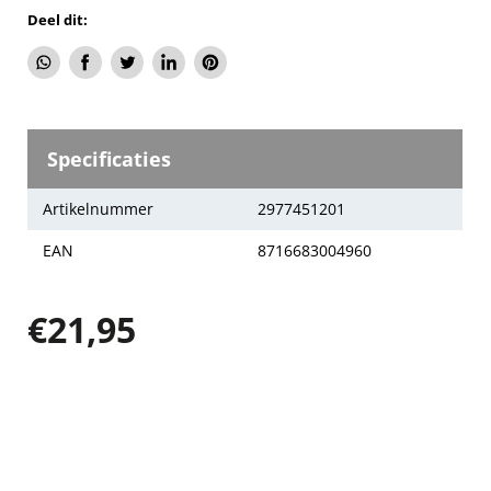
Deel dit:
Deel
Delen
Tweet
Deel
Pin
via
via
op
op
op
WhatsApp
Facebook
Twitter
LinkedIn
Pinterest
Specificaties
Artikelnummer
2977451201
EAN
8716683004960
€21,95