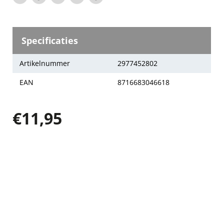
Deel
Delen
Tweet
Deel
Pin
via
via
op
op
op
WhatsApp
Facebook
Twitter
LinkedIn
Pinterest
Specificaties
Artikelnummer
2977452802
EAN
8716683046618
€11,95