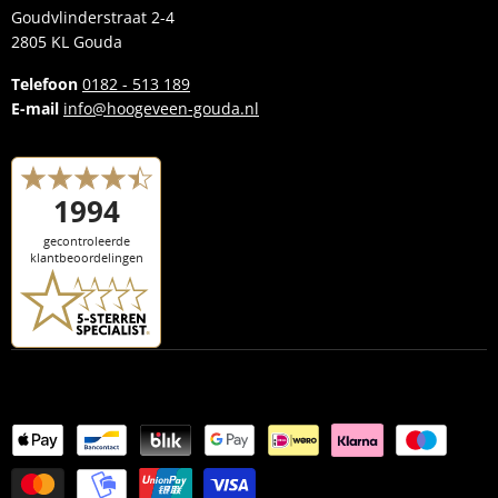
Goudvlinderstraat 2-4
Plan een proefrit
Accessoires
2805 KL Gouda
E-bike merken
Kleding
Telefoon
0182 - 513 189
Kennisbank
E-mail
info@hoogeveen-gouda.nl