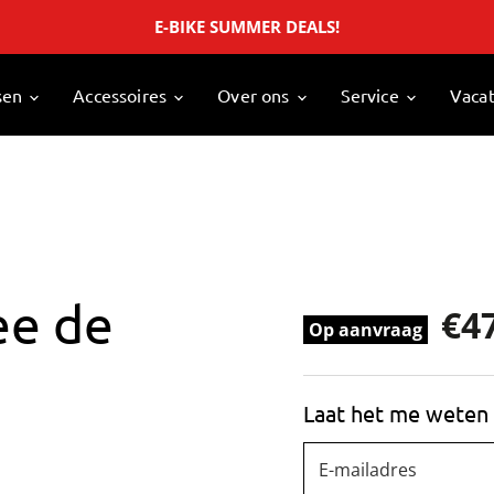
E-BIKE SUMMER DEALS!
sen
Accessoires
Over ons
Service
Vaca
ee de
€4
Op aanvraag
Laat het me weten 
E-mailadres