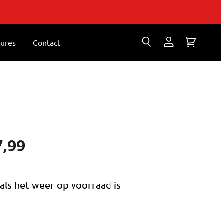
tures
Contact
Zoeken
Account
Winkelwa
bekijken
bekijken
7,99
als het weer op voorraad is