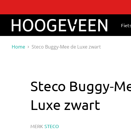
Fiet
Home
Steco Buggy-Mee de Luxe zwart
Steco Buggy-M
Luxe zwart
MERK
STECO