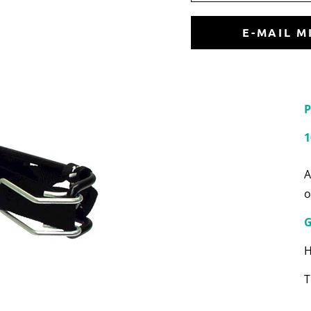
E-MAIL M
P
1
A
o
G
H
T