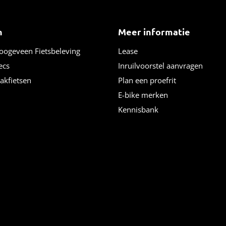
n
Meer informatie
Hoogeveen Fietsbeleving
Lease
ecs
Inruilvoorstel aanvragen
bakfietsen
Plan een proefrit
E-bike merken
Kennisbank