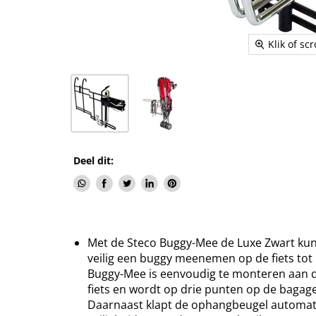
Klik of sc
Deel dit:
Deel
Delen
Tweet
Deel
Pin
via
via
op
op
op
WhatsApp
Facebook
Twitter
LinkedIn
Pinterest
Met de Steco Buggy-Mee de Luxe Zwart kunt
veilig een buggy meenemen op de fiets tot 
Buggy-Mee is eenvoudig te monteren aan d
fiets en wordt op drie punten op de bagag
Daarnaast klapt de ophangbeugel automat