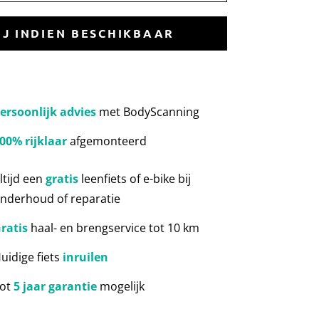
IJ INDIEN BESCHIKBAAR
ersoonlijk advies
met BodyScanning
00% rijklaar
afgemonteerd
ltijd een
gratis
leenfiets of e-bike bij
nderhoud of reparatie
ratis
haal- en brengservice tot 10 km
uidige fiets
inruilen
ot
5 jaar garantie
mogelijk