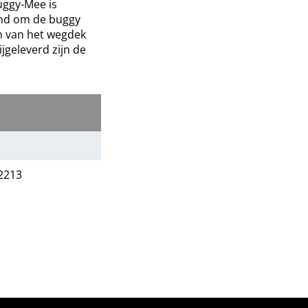
uggy-Mee is
nd om de buggy
im van het wegdek
jgeleverd zijn de
2213