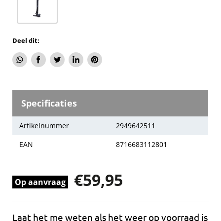
Deel dit:
Deel
Delen
Tweet
Deel
Pin
via
via
op
op
op
WhatsApp
Facebook
Twitter
LinkedIn
Pinterest
Specificaties
Artikelnummer
2949642511
EAN
8716683112801
€59,95
Op aanvraag
Laat het me weten als het weer op voorraad is