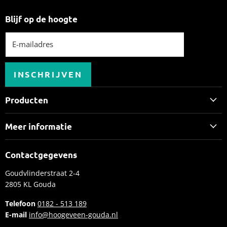
op
op
op
op
Blijf op de hoogte
Facebook
Twitter
Instagram
LinkedIn
E-mailadres
INSCHRIJVEN
Producten
E-bikes bij Hoogeveen Fietsbeleving
Meer informatie
Speed pedelecs
Lease
Elektrische bakfietsen
Contactgegevens
Inruilvoorstel aanvragen
Fietsen
Goudvlinderstraat 2-4
Plan een proefrit
Accessoires
2805 KL Gouda
E-bike merken
Kleding
Telefoon
0182 - 513 189
Kennisbank
E-mail
info@hoogeveen-gouda.nl