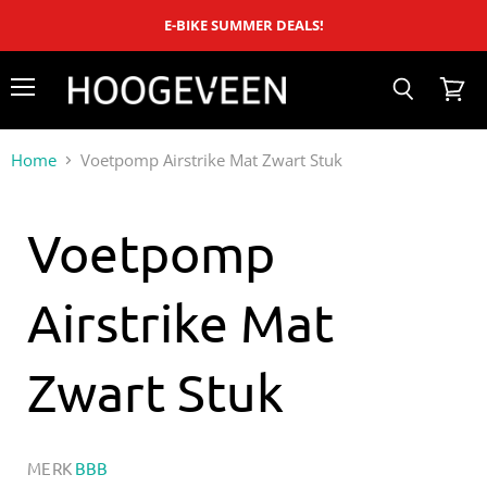
E-BIKE SUMMER DEALS!
Menu
Zoeken
Winke
bekijk
Home
Voetpomp Airstrike Mat Zwart Stuk
Voetpomp
Airstrike Mat
Zwart Stuk
MERK
BBB