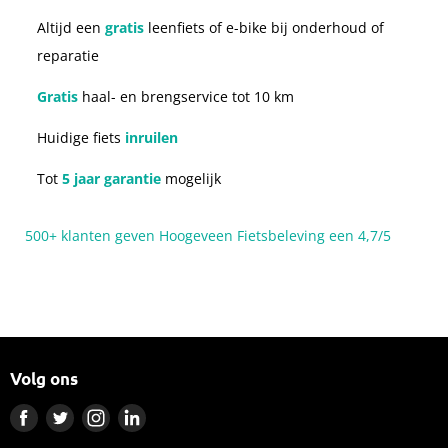
Altijd een
gratis
leenfiets of e-bike bij onderhoud of
reparatie
Gratis
haal- en brengservice tot 10 km
Huidige fiets
inruilen
Tot
5 jaar garantie
mogelijk
500+ klanten geven Hoogeveen Fietsbeleving een 4,7/5
Volg ons
Vind
Vind
Vind
Vind
ons
ons
ons
ons